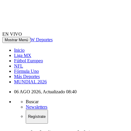
EN VIVO
W Deportes
Mostrar Menú
Inicio
Liga MX
Fútbol Europeo
NFL
Fórmula Uno
Más Deportes
MUNDIAL 2026
06 AGO 2026
,
Actualizado
08:40
Buscar
Newsletters
Regístrate