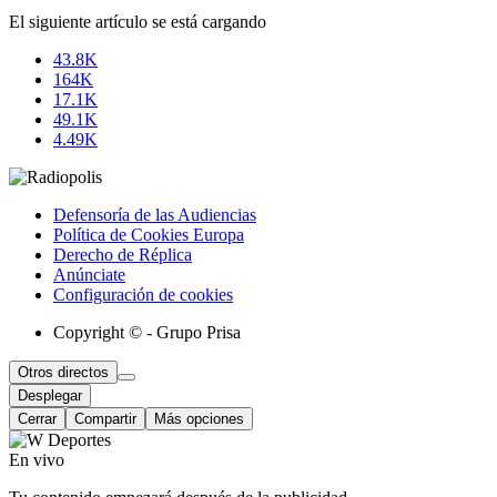
El siguiente artículo se está cargando
43.8K
164K
17.1K
49.1K
4.49K
Defensoría de las Audiencias
Política de Cookies Europa
Derecho de Réplica
Anúnciate
Configuración de cookies
Copyright © - Grupo Prisa
Otros directos
Desplegar
Cerrar
Compartir
Más opciones
En vivo