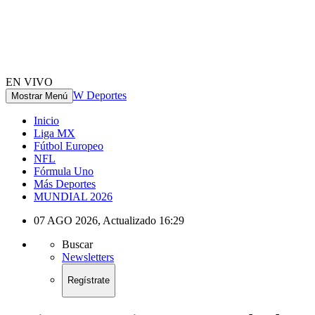
EN VIVO
W Deportes
Mostrar Menú
Inicio
Liga MX
Fútbol Europeo
NFL
Fórmula Uno
Más Deportes
MUNDIAL 2026
07 AGO 2026
,
Actualizado
16:29
Buscar
Newsletters
Regístrate