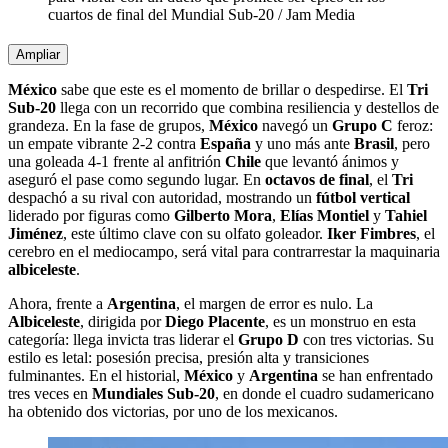
cuartos de final del Mundial Sub-20
/
Jam Media
Ampliar
México
sabe que este es el momento de brillar o despedirse. El
Tri
Sub-20
llega con un recorrido que combina resiliencia y destellos de
grandeza. En la fase de grupos,
México
navegó un
Grupo C
feroz:
un empate vibrante 2-2 contra
España
y uno más ante
Brasil
, pero
una goleada 4-1 frente al anfitrión
Chile
que levantó ánimos y
aseguró el pase como segundo lugar. En
octavos de final
, el
Tri
despachó a su rival con autoridad, mostrando un
fútbol vertical
liderado por figuras como
Gilberto Mora
,
Elías Montiel
y
Tahiel
Jiménez
, este último clave con su olfato goleador.
Iker Fimbres
, el
cerebro en el mediocampo, será vital para contrarrestar la maquinaria
albiceleste
.
Ahora, frente a
Argentina
, el margen de error es nulo. La
Albiceleste
, dirigida por
Diego Placente
, es un monstruo en esta
categoría: llega invicta tras liderar el
Grupo D
con tres victorias. Su
estilo es letal: posesión precisa, presión alta y transiciones
fulminantes. En el historial,
México
y
Argentina
se han enfrentado
tres veces en
Mundiales Sub-20
, en donde el cuadro sudamericano
ha obtenido dos victorias, por uno de los mexicanos.