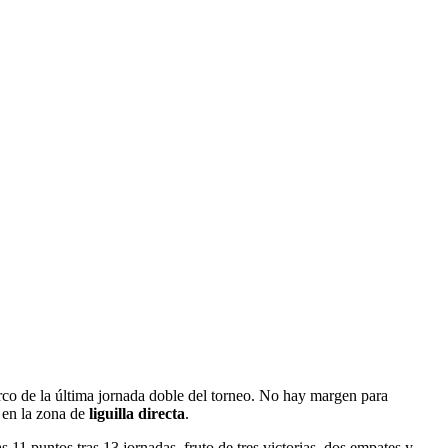
rco de la última jornada doble del torneo. No hay margen para
 en la zona de
liguilla directa
.
 11 puntos tras 13 jornadas, fruto de tres victorias, dos empates y