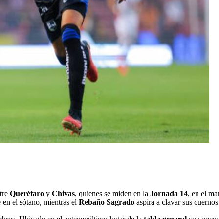
ntre
Querétaro
y
Chivas
, quienes se miden en la
Jornada 14
, en el ma
 en el sótano, mientras el
Rebaño Sagrado
aspira a clavar sus cuernos
mbros. Ubicado en el antepenúltimo lugar de la
tabla general
con apenas