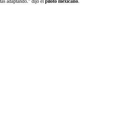
tás adaptando.” dijo el
piloto mexicano
.