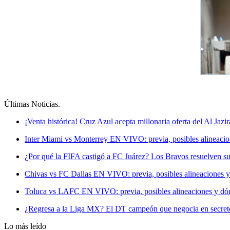
Últimas Noticias
.
¡Venta histórica! Cruz Azul acepta millonaria oferta del Al Jazir
Inter Miami vs Monterrey EN VIVO: previa, posibles alineacio
¿Por qué la FIFA castigó a FC Juárez? Los Bravos resuelven su
Chivas vs FC Dallas EN VIVO: previa, posibles alineaciones y
Toluca vs LAFC EN VIVO: previa, posibles alineaciones y dón
¿Regresa a la Liga MX? El DT campeón que negocia en secreto 
Lo más leído