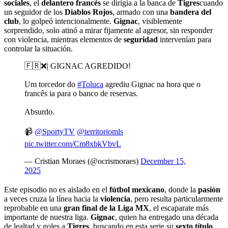
sociales
, el
delantero francés
se dirigía a la banca de
Tigres
cuando
un seguidor de los
Diablos Rojos
, armado con una
bandera del
club
, lo golpeó intencionalmente.
Gignac
, visiblemente
sorprendido, solo atinó a mirar fijamente al agresor, sin responder
con violencia, mientras elementos de
seguridad
intervenían para
controlar la situación.
🇫🇷❌| GIGNAC AGREDIDO!
Um torcedor do
#Toluca
agrediu Gignac na hora que o
francês ia para o banco de reservas.
Absurdo.
📹
@SportyTV
@territoriomls
pic.twitter.com/Cm8xbkVbvL
— Cristian Moraes (@ocrismoraes)
December 15,
2025
Este episodio no es aislado en el
fútbol mexicano
, donde la
pasión
a veces cruza la línea hacia la
violencia
, pero resulta particularmente
reprobable en una
gran final de la Liga MX
, el escaparate más
importante de nuestra liga.
Gignac
, quien ha entregado una década
de lealtad y goles a
Tigres
, buscando en esta serie su
sexto título
,