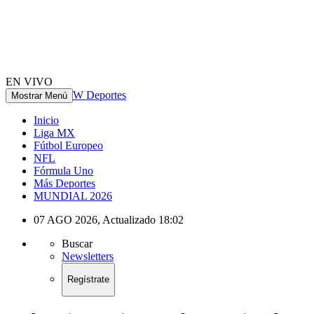
EN VIVO
W Deportes
Mostrar Menú
Inicio
Liga MX
Fútbol Europeo
NFL
Fórmula Uno
Más Deportes
MUNDIAL 2026
07 AGO 2026
,
Actualizado
18:02
Buscar
Newsletters
Regístrate