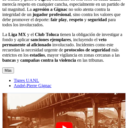
merecía respeto en cualquier cancha, especialmente en un partido de
tal magnitud. La
agresión a Gignac
no solo atenta contra la
integridad de un
jugador profesional
, sino contra los valores que
debe promover el deporte:
fair play
,
respeto
y
seguridad
para
todos los involucrados.
La
Liga MX
y el
Club Toluca
tienen la obligación de investigar a
fondo y aplicar
sanciones ejemplares
, incluyendo el
veto
permanente al aficionado
involucrado. Incidentes como este
recuerdan la necesidad urgente de
protocolos de seguridad
más
estrictos en los
estadios
, mayor vigilancia en zonas cercanas a las
bancas
y
campañas contra la violencia
en las tribunas.
Más
Tigres UANL
André-Pierre Gignac