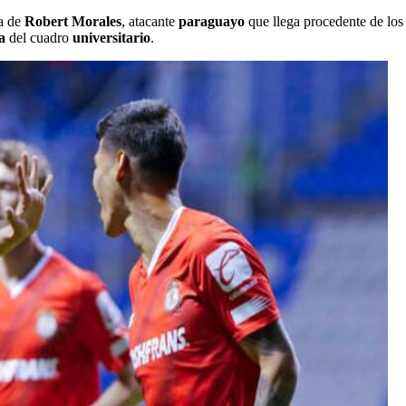
ta de
Robert Morales
, atacante
paraguayo
que llega procedente de lo
a
del cuadro
universitario
.