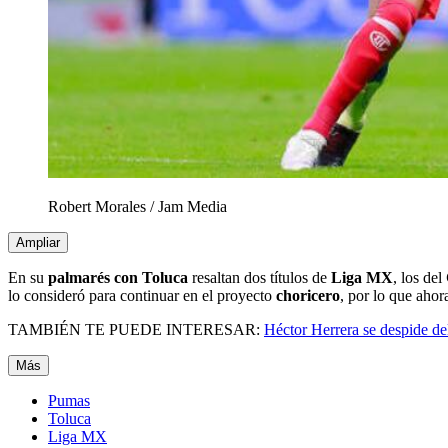
Robert Morales
/
Jam Media
Ampliar
En su
palmarés con Toluca
resaltan dos títulos de
Liga MX
, los del
lo consideró para continuar en el proyecto
choricero
, por lo que ahor
TAMBIÉN TE PUEDE INTERESAR:
Héctor Herrera se despide de
Más
Pumas
Toluca
Liga MX