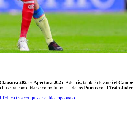
Clausura 2025
y
Apertura 2025
. Además, también levantó el
Campe
a buscará consolidarse como futbolista de los
Pumas
con
Efraín Juáre
l Toluca tras conquistar el bicampeonato