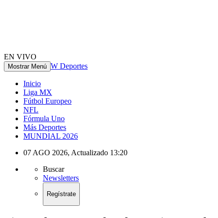
EN VIVO
W Deportes
Mostrar Menú
Inicio
Liga MX
Fútbol Europeo
NFL
Fórmula Uno
Más Deportes
MUNDIAL 2026
07 AGO 2026
,
Actualizado
13:20
Buscar
Newsletters
Regístrate