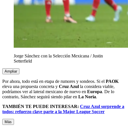
Jorge Sánchez con la Selección Mexicana
/
Justin
Setterfield
Ampliar
Por ahora, todo está en etapa de rumores y sondeos. Si el
PAOK
eleva una propuesta concreta y
Cruz Azul
la considera viable,
podríamos ver al lateral mexicano de nuevo en
Europa
. De lo
contrario, Sánchez seguirá siendo pilar en
La Noria
.
TAMBIÉN TE PUEDE INTERESAR:
Cruz Azul sorprende a
todos: refuerzo clave parte a la Major League Soccer
Más