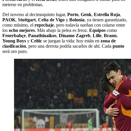
meterse en problemas.
Del noveno al decimoquinto lugar,
Porto
,
Genk
,
Estrella Roja
,
PAOK
,
Stuttgart
,
Celta de Vigo
y
Bolonia
, ya tienen garantizado,
como mínimo, el
repechaje
, pero todavía sueñan con colarse entre
los
ocho mejores
. Más abajo la pelea es feroz.
Equipos
como
Fenerbahçe
,
Panathinaikos
,
Dinamo Zagreb
,
Lille
,
Brann
,
Young Boys
y
Celtic
se juegan la vida: hoy están en
zona de
clasificación
, pero una derrota podría sacarlos de ahí. Cada
punto
será oro puro.