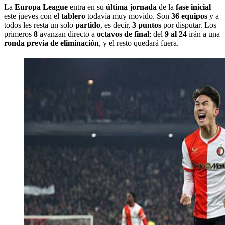
La
Europa League
entra en su
última jornada
de la
fase inicial
este jueves con el
tablero
todavía muy movido. Son
36 equipos
y a
todos les resta un solo
partido
, es decir,
3 puntos
por disputar. Los
primeros
8
avanzan directo a
octavos de final
; del
9 al 24
irán a una
ronda previa de eliminación
, y el resto quedará fuera.