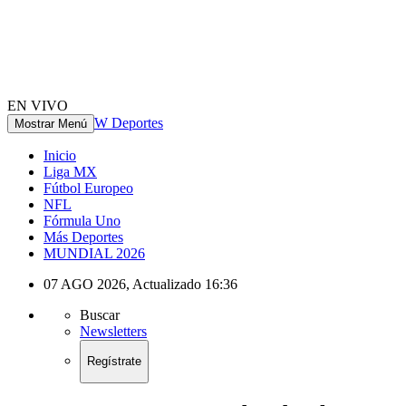
EN VIVO
W Deportes
Mostrar Menú
Inicio
Liga MX
Fútbol Europeo
NFL
Fórmula Uno
Más Deportes
MUNDIAL 2026
07 AGO 2026
,
Actualizado
16:36
Buscar
Newsletters
Regístrate