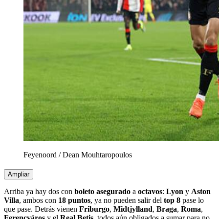
Feyenoord
/
Dean Mouhtaropoulos
Ampliar
Arriba ya hay dos con
boleto asegurado
a
octavos
:
Lyon
y
Aston
Villa
, ambos con
18 puntos
, ya no pueden salir del
top 8
pase lo
que pase. Detrás vienen
Friburgo
,
Midtjylland
,
Braga
,
Roma
,
Ferencváros
y el
Real Betis
, todos aún obligados a sumar para no