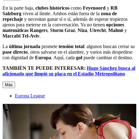
En la parte baja,
clubes históricos
como
Feyenoord
y
RB
Salzburg
viven al límite. Ambos están fuera de la
zona de
repechaje
y necesitan ganar sí o sí, además de esperar tropiezos
ajenos para meterse en la conversación. Ya no tienen
opciones
matemáticas
Rangers
,
Sturm Graz
,
Niza
,
Utrecht
,
Malmö
y
Maccabi Tel-Aviv
.
La
última jornada
promete
tensión total
: algunos buscan cerrar su
pase directo
, otros salvarse en el alambre, y varios más despedirse
con dignidad de
Europa
. Aquí, cada
gol
puede cambiar el destino.
TAMBIÉN TE PUEDE INTERESAR:
Hugo Sánchez busca al
aficionado que limpió su placa en el Estadio Metropolitano
Más
Europa League