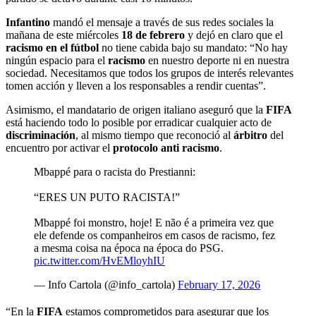
Infantino
mandó el mensaje a través de sus redes sociales la
mañana de este miércoles
18 de febrero
y dejó en claro que el
racismo en el fútbol
no tiene cabida bajo su mandato: “No hay
ningún espacio para el
racismo
en nuestro deporte ni en nuestra
sociedad. Necesitamos que todos los grupos de interés relevantes
tomen acción y lleven a los responsables a rendir cuentas”.
Asimismo, el mandatario de origen italiano aseguró que la
FIFA
está haciendo todo lo posible por erradicar cualquier acto de
discriminación
, al mismo tiempo que reconoció al
árbitro
del
encuentro por activar el
protocolo anti racismo
.
Mbappé para o racista do Prestianni:
“ERES UN PUTO RACISTA!”
Mbappé foi monstro, hoje! E não é a primeira vez que
ele defende os companheiros em casos de racismo, fez
a mesma coisa na época na época do PSG.
pic.twitter.com/HvEMloyhIU
— Info Cartola (@info_cartola)
February 17, 2026
“En la
FIFA
estamos comprometidos para asegurar que los