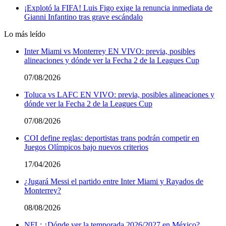
¡Explotó la FIFA! Luis Figo exige la renuncia inmediata de
Gianni Infantino tras grave escándalo
Lo más leído
Inter Miami vs Monterrey EN VIVO: previa, posibles
alineaciones y dónde ver la Fecha 2 de la Leagues Cup
07/08/2026
Toluca vs LAFC EN VIVO: previa, posibles alineaciones y
dónde ver la Fecha 2 de la Leagues Cup
07/08/2026
COI define reglas: deportistas trans podrán competir en
Juegos Olímpicos bajo nuevos criterios
17/04/2026
¿Jugará Messi el partido entre Inter Miami y Rayados de
Monterrey?
08/08/2026
NFL: ¿Dónde ver la temporada 2026/2027 en México?