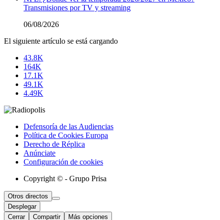
Transmisiones por TV y streaming
06/08/2026
El siguiente artículo se está cargando
43.8K
164K
17.1K
49.1K
4.49K
Defensoría de las Audiencias
Política de Cookies Europa
Derecho de Réplica
Anúnciate
Configuración de cookies
Copyright © - Grupo Prisa
Otros directos
Desplegar
Cerrar
Compartir
Más opciones