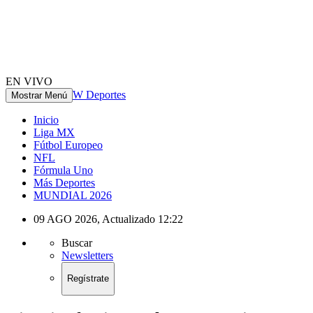
EN VIVO
W Deportes
Mostrar Menú
Inicio
Liga MX
Fútbol Europeo
NFL
Fórmula Uno
Más Deportes
MUNDIAL 2026
09 AGO 2026
,
Actualizado
12:22
Buscar
Newsletters
Regístrate