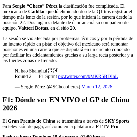
Para
Sergio “Checo” Pérez
la clasificación fue complicada. El
mexicano de
Cadillac
quedó eliminado desde la Q1 tras registrar el
tiempo más lento de la sesión, por lo que iniciará la carrera desde la
posición 22. Dos lugares delante de él arrancará su compañero de
equipo,
Valtteri Bottas
, en el sitio 20.
La sesión se vio afectada por problemas técnicos y por la pérdida de
un intento rápido en pista; el objetivo del mexicano será remontar
posiciones en una carrera que se disputará en un circuito conocido
por facilitar los adelantamientos gracias a su larga recta posterior y a
las fuertes zonas de frenado.
Ni hao Shanghai 🇨🇳
Round 2 — F1 Sprint
pic.twitter.com/bMKR5BDInL
— Sergio Pérez (@SChecoPerez)
March 12, 2026
F1: Dónde ver EN VIVO el GP de China
2026
El
Gran Premio de China
se transmitirá a través de
SKY Sports
en televisión de paga, así como en la plataforma
F1 TV Pro
:
Fecha y hora: Domingo 15 de marzo, 01:00 horas