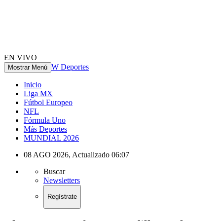
EN VIVO
W Deportes
Mostrar Menú
Inicio
Liga MX
Fútbol Europeo
NFL
Fórmula Uno
Más Deportes
MUNDIAL 2026
08 AGO 2026
,
Actualizado
06:07
Buscar
Newsletters
Regístrate