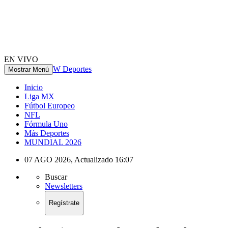
EN VIVO
W Deportes
Mostrar Menú
Inicio
Liga MX
Fútbol Europeo
NFL
Fórmula Uno
Más Deportes
MUNDIAL 2026
07 AGO 2026
,
Actualizado
16:07
Buscar
Newsletters
Regístrate