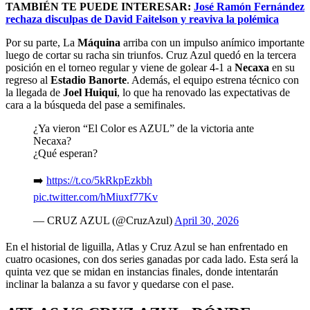
TAMBIÉN TE PUEDE INTERESAR:
José Ramón Fernández
rechaza disculpas de David Faitelson y reaviva la polémica
Por su parte, La
Máquina
arriba con un impulso anímico importante
luego de cortar su racha sin triunfos. Cruz Azul quedó en la tercera
posición en el torneo regular y viene de golear 4-1 a
Necaxa
en su
regreso al
Estadio Banorte
. Además, el equipo estrena técnico con
la llegada de
Joel Huiqui
, lo que ha renovado las expectativas de
cara a la búsqueda del pase a semifinales.
¿Ya vieron “El Color es AZUL” de la victoria ante
Necaxa?
¿Qué esperan?
➡️
https://t.co/5kRkpEzkbh
pic.twitter.com/hMiuxf77Kv
— CRUZ AZUL (@CruzAzul)
April 30, 2026
En el historial de liguilla, Atlas y Cruz Azul se han enfrentado en
cuatro ocasiones, con dos series ganadas por cada lado. Esta será la
quinta vez que se midan en instancias finales, donde intentarán
inclinar la balanza a su favor y quedarse con el pase.