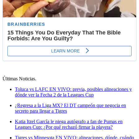
Últimas Noticias
.
Toluca vs LAFC EN VIVO: previa, posibles alineaciones y
dónde ver la Fecha 2 de la Leagues Cup
¿Regresa a la Liga MX? El DT campeón que negocia en
secreto para llegar a Tigres
Katia Itzel García le niega autógrafo a fan de Pumas en
Leagues Cup: ¿Por qué rechazó firmar la playera?
Tigres vs Minnesota EN VIVO: alineaciones, dónde, cuándo