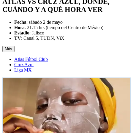
ATLAS VS CRUZ AZUL
,
DÓNDE,
CUÁNDO Y A QUÉ HORA VER
Fecha
: sábado 2 de mayo
Hora
: 21:15 hrs (tiempo del Centro de México)
Estadio
: Jalisco
TV
: Canal 5, TUDN, ViX
Más
Atlas Fútbol Club
Cruz Azul
Liga MX