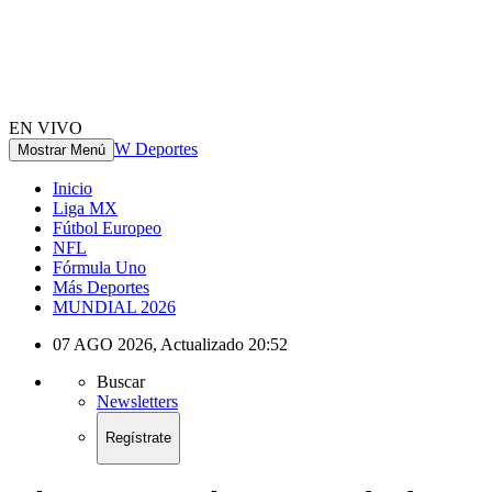
EN VIVO
W Deportes
Mostrar Menú
Inicio
Liga MX
Fútbol Europeo
NFL
Fórmula Uno
Más Deportes
MUNDIAL 2026
07 AGO 2026
,
Actualizado
20:52
Buscar
Newsletters
Regístrate