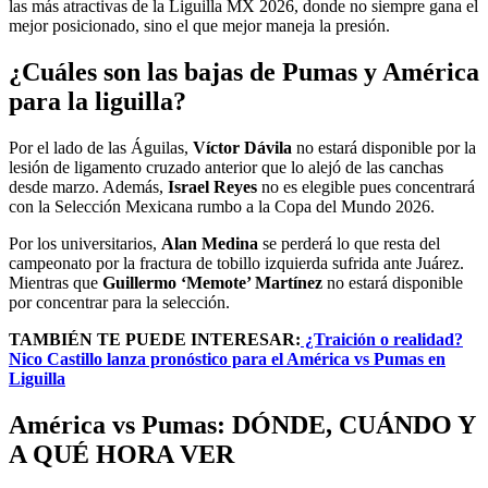
las más atractivas de la Liguilla MX 2026, donde no siempre gana el
mejor posicionado, sino el que mejor maneja la presión.
¿Cuáles son las bajas de Pumas y América
para la liguilla?
Por el lado de las Águilas,
Víctor Dávila
no estará disponible por la
lesión de ligamento cruzado anterior que lo alejó de las canchas
desde marzo. Además,
Israel Reyes
no es elegible pues concentrará
con la Selección Mexicana rumbo a la Copa del Mundo 2026.
Por los universitarios,
Alan Medina
se perderá lo que resta del
campeonato por la fractura de tobillo izquierda sufrida ante Juárez.
Mientras que
Guillermo ‘Memote’ Martínez
no estará disponible
por concentrar para la selección.
TAMBIÉN TE PUEDE INTERESAR:
¿Traición o realidad?
Nico Castillo lanza pronóstico para el América vs Pumas en
Liguilla
América vs Pumas: DÓNDE, CUÁNDO Y
A QUÉ HORA VER