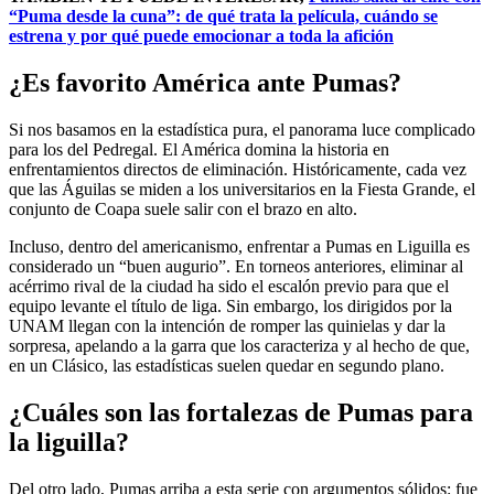
“Puma desde la cuna”: de qué trata la película, cuándo se
estrena y por qué puede emocionar a toda la afición
¿Es favorito América ante Pumas?
Si nos basamos en la estadística pura, el panorama luce complicado
para los del Pedregal. El América
domina la historia en
enfrentamientos directos de eliminación. Históricamente, cada vez
que las Águilas se miden a los universitarios en la Fiesta Grande, el
conjunto de Coapa suele salir con el brazo en alto.
Incluso, dentro del americanismo, enfrentar a Pumas en Liguilla es
considerado un “buen augurio”. En torneos anteriores, eliminar al
acérrimo rival de la ciudad ha sido el escalón previo para que el
equipo levante el título de liga. Sin embargo, los dirigidos por la
UNAM llegan con la intención de romper las quinielas y dar la
sorpresa, apelando a la garra que los caracteriza y al hecho de que,
en un Clásico, las estadísticas suelen quedar en segundo plano.
¿Cuáles son las fortalezas de Pumas para
la liguilla?
Del otro lado, Pumas arriba a esta serie con argumentos sólidos: fue