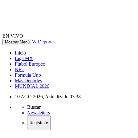
EN VIVO
W Deportes
Mostrar Menú
Inicio
Liga MX
Fútbol Europeo
NFL
Fórmula Uno
Más Deportes
MUNDIAL 2026
10 AGO 2026
,
Actualizado
03:38
Buscar
Newsletters
Regístrate