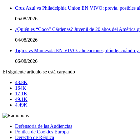
Cruz Azul vs Philadelphia Union EN VIVO: previa, posibles al
05/08/2026
¿Quién es “Coco” Cárdenas? Juvenil de 20 años del América q
04/08/2026
Tigres vs Minnesota EN VIVO: alineaciones, dónde, cuándo y a
06/08/2026
El siguiente artículo se está cargando
43.8K
164K
17.1K
49.1K
4.49K
Defensoría de las Audiencias
Política de Cookies Europa
Derecho de Réplica