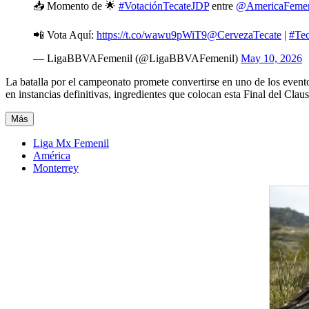
📥 Momento de 🌟
#VotaciónTecateJDP
entre
@AmericaFemen
📲 Vota Aquí:
https://t.co/wawu9pWiT9
@CervezaTecate
|
#Tec
— LigaBBVAFemenil (@LigaBBVAFemenil)
May 10, 2026
La batalla por el campeonato promete convertirse en uno de los even
en instancias definitivas, ingredientes que colocan esta Final del Cla
Más
Liga Mx Femenil
América
Monterrey