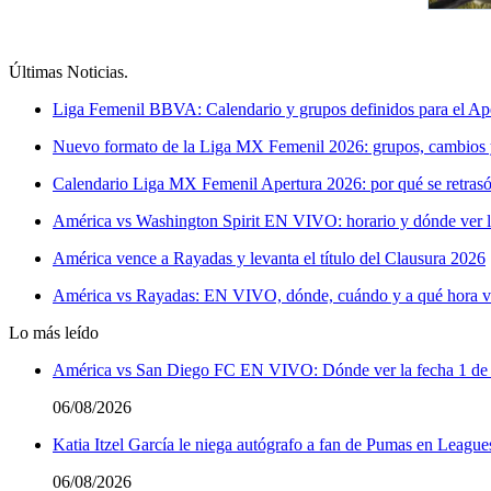
Últimas Noticias
.
Liga Femenil BBVA: Calendario y grupos definidos para el Ap
Nuevo formato de la Liga MX Femenil 2026: grupos, cambios 
Calendario Liga MX Femenil Apertura 2026: por qué se retrasó
América vs Washington Spirit EN VIVO: horario y dónde ver 
América vence a Rayadas y levanta el título del Clausura 2026
América vs Rayadas: EN VIVO, dónde, cuándo y a qué hora v
Lo más leído
América vs San Diego FC EN VIVO: Dónde ver la fecha 1 de
06/08/2026
Katia Itzel García le niega autógrafo a fan de Pumas en League
06/08/2026