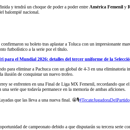
finida y tendrá un choque de poder a poder entre
América Femenil
y
del balompié nacional.
 confirmaron su boleto tras aplastar a Toluca con un impresionante mar
futbolístico a la serie por el título.
ri para el Mundial 2026: detalles del tercer uniforme de la Selecc
o para eliminar a Pachuca con un global de 4-3 en una eliminatoria int
la ilusión de conquistar un nuevo trofeo.
rey se enfrenten en una Final de Liga MX Femenil, recordando que el 
n una serie que todavía permanece en la memoria de ambas aficiones.
ayadas que las lleva a una nueva final. 🤩🎙️
#TecateJugadoraDelPartido
ortunidad de campeonato debido a que disputarán su tercera serie conse