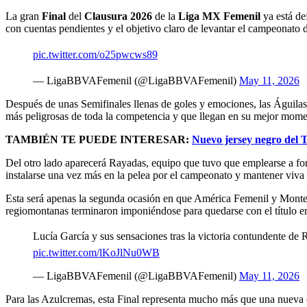
La gran
Final
del
Clausura 2026
de la
Liga MX Femenil
ya está de
con cuentas pendientes y el objetivo claro de levantar el campeonato 
pic.twitter.com/o25pwcws89
— LigaBBVAFemenil (@LigaBBVAFemenil)
May 11, 2026
Después de unas Semifinales llenas de goles y emociones, las Águilas
más peligrosas de toda la competencia y que llegan en su mejor momento 
TAMBIÉN TE PUEDE INTERESAR:
Nuevo jersey negro del T
Del otro lado aparecerá Rayadas, equipo que tuvo que emplearse a fond
instalarse una vez más en la pelea por el campeonato y mantener viva 
Esta será apenas la segunda ocasión en que América Femenil y Monter
regiomontanas terminaron imponiéndose para quedarse con el título e
Lucía García y sus sensaciones tras la victoria contundente de R
pic.twitter.com/lKoJlNu0WB
— LigaBBVAFemenil (@LigaBBVAFemenil)
May 11, 2026
Para las Azulcremas, esta Final representa mucho más que una nueva op