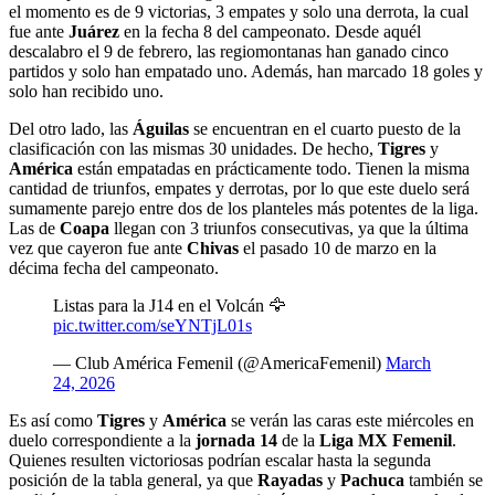
el momento es de 9 victorias, 3 empates y solo una derrota, la cual
fue ante
Juárez
en la fecha 8 del campeonato. Desde aquél
descalabro el 9 de febrero, las regiomontanas han ganado cinco
partidos y solo han empatado uno. Además, han marcado 18 goles y
solo han recibido uno.
Del otro lado, las
Águilas
se encuentran en el cuarto puesto de la
clasificación con las mismas 30 unidades. De hecho,
Tigres
y
América
están empatadas en prácticamente todo. Tienen la misma
cantidad de triunfos, empates y derrotas, por lo que este duelo será
sumamente parejo entre dos de los planteles más potentes de la liga.
Las de
Coapa
llegan con 3 triunfos consecutivas, ya que la última
vez que cayeron fue ante
Chivas
el pasado 10 de marzo en la
décima fecha del campeonato.
Listas para la J14 en el Volcán 🦅
pic.twitter.com/seYNTjL01s
— Club América Femenil (@AmericaFemenil)
March
24, 2026
Es así como
Tigres
y
América
se verán las caras este miércoles en
duelo correspondiente a la
jornada 14
de la
Liga MX Femenil
.
Quienes resulten victoriosas podrían escalar hasta la segunda
posición de la tabla general, ya que
Rayadas
y
Pachuca
también se