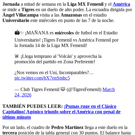
Jornada
a mitad de semana en la
Liga MX Femenil
y el
América
se mide a
Tigres
en un duelo de alto poder. La escuadra dirigida por
Ángel Villacampa
visita a las
Amazonas
en el estadio
Universitario
este miércoles en punto de las 7 de la noche.
🏟️✨ ¡MAÑANA es 𝐦𝐢𝐞́𝐫𝐜𝐨𝐥𝐞𝐬 de futbol en el Estadio
Universitario! ¡Tigres Femenil vs América Femenil por
la Jornada 14 de la Liga MX Femenil!
🚨 ¡Llega temprano al 'Volcán' y aprovecha la
promoción del partido en Zona Preferente!
¿Nos vemos en el Uni, Incomparables?…
pic.twitter.com/hX7enSmhc5
— Club Tigres Femenil 🐯 (@TigresFemenil)
March
24, 2026
TAMBIÉN PUEDES LEER:
¡Pumas ruge en el Clásico
Capitalino! Agónico triunfo sobre el América con penal de
último minuto
Por un lado, el cuadro de
Pedro Martínez
llega a este duelo en la
tercera
posición de la tabla general con 30 puntos. El balance hasta