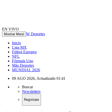
EN VIVO
W Deportes
Mostrar Menú
Inicio
Liga MX
Fútbol Europeo
NFL
Fórmula Uno
Más Deportes
MUNDIAL 2026
09 AGO 2026
,
Actualizado
01:41
Buscar
Newsletters
Regístrate