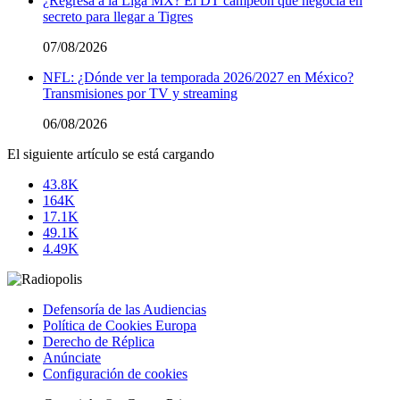
¿Regresa a la Liga MX? El DT campeón que negocia en
secreto para llegar a Tigres
07/08/2026
NFL: ¿Dónde ver la temporada 2026/2027 en México?
Transmisiones por TV y streaming
06/08/2026
El siguiente artículo se está cargando
43.8K
164K
17.1K
49.1K
4.49K
Defensoría de las Audiencias
Política de Cookies Europa
Derecho de Réplica
Anúnciate
Configuración de cookies