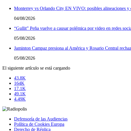
Monterrey vs Orlando City EN VIVO: posibles alineaciones y 
04/08/2026
“Gullit” Peña vuelve a causar polémica por video en redes soci
05/08/2026
Jaminton Campaz presiona al América y Rosario Central rechaza
05/08/2026
El siguiente artículo se está cargando
43.8K
164K
17.1K
49.1K
4.49K
Defensoría de las Audiencias
Política de Cookies Europa
Derecho de Réplica