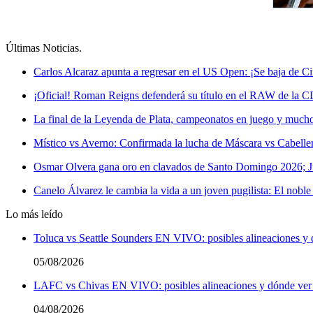
Últimas Noticias
.
Carlos Alcaraz apunta a regresar en el US Open: ¡Se baja de Ci
¡Oficial! Roman Reigns defenderá su título en el RAW de la
La final de la Leyenda de Plata, campeonatos en juego y muc
Místico vs Averno: Confirmada la lucha de Máscara vs Cabelle
Osmar Olvera gana oro en clavados de Santo Domingo 2026; J
Canelo Álvarez le cambia la vida a un joven pugilista: El nob
Lo más leído
Toluca vs Seattle Sounders EN VIVO: posibles alineaciones y 
05/08/2026
LAFC vs Chivas EN VIVO: posibles alineaciones y dónde ver 
04/08/2026