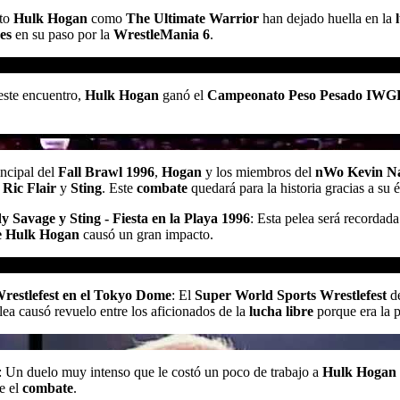
nto
Hulk Hogan
como
The Ultimate Warrior
han dejado huella en la
es
en su paso por la
WrestleMania 6
.
este encuentro,
Hulk Hogan
ganó el
Campeonato Peso Pesado IWG
incipal del
Fall Brawl 1996
,
Hogan
y los miembros del
nWo
Kevin N
,
Ric Flair
y
Sting
. Este
combate
quedará para la historia gracias a su 
 Savage y Sting - Fiesta en la Playa 1996
: Esta pelea será recordada
de Hulk Hogan
causó un gran impacto.
Wrestlefest en el Tokyo Dome
: El
Super World Sports Wrestlefest
d
elea causó revuelo entre los aficionados de la
lucha libre
porque era la p
: Un duelo muy intenso que le costó un poco de trabajo a
Hulk Hogan
e el
combate
.