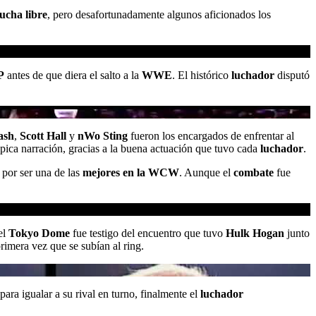
lucha libre
, pero desafortunadamente algunos aficionados los
P
antes de que diera el salto a la
WWE
. El histórico
luchador
disputó
ash
,
Scott Hall
y
nWo Sting
fueron los encargados de enfrentar al
épica narración, gracias a la buena actuación que tuvo cada
luchador
.
 por ser una de las
mejores en la WCW
. Aunque el
combate
fue
el
Tokyo Dome
fue testigo del encuentro que tuvo
Hulk Hogan
junto
rimera vez que se subían al ring.
para igualar a su rival en turno, finalmente el
luchador