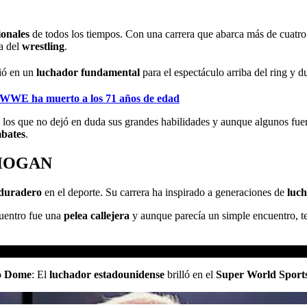
ionales
de todos los tiempos. Con una carrera que abarca más de cuatr
ia del
wrestling
.
tió en un
luchador fundamental
para el espectáculo arriba del ring y 
 WWE ha muerto a los 71 años de edad
 los que no dejó en duda sus grandes habilidades y aunque algunos fuer
mbates
.
 HOGAN
 duradero
en el deporte. Su carrera ha inspirado a generaciones de
luc
cuentro fue una
pelea callejera
y aunque parecía un simple encuentro, t
yo Dome
: El
luchador estadounidense
brilló en el
Super World Sport