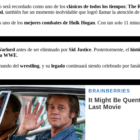
lo será recordado como uno de los
clásicos de todos los tiempos
;
The 
al
, también fue un momento inolvidable que logró llamar la atención de
es uno de los
mejores combates de Hulk Hogan
. Con tan solo 11 minu
arlord
antes de ser eliminado por
Sid Justice
. Posteriormente, el
hist
 la WWE
.
mundo del
wrestling
, y su
legado
continuará siendo celebrado por faná