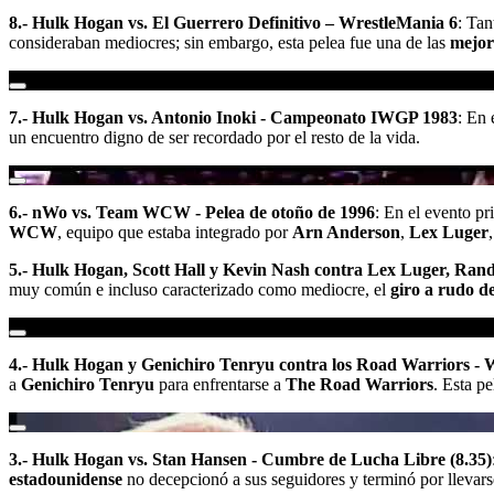
8.- Hulk Hogan vs. El Guerrero Definitivo – WrestleMania 6
: Ta
consideraban mediocres; sin embargo, esta pelea fue una de las
mejor
7.- Hulk Hogan vs. Antonio Inoki - Campeonato IWGP 1983
: En 
un encuentro digno de ser recordado por el resto de la vida.
6.- nWo vs. Team WCW - Pelea de otoño de 1996
: En el evento pr
WCW
, equipo que estaba integrado por
Arn Anderson
,
Lex Luger
5.- Hulk Hogan, Scott Hall y Kevin Nash contra Lex Luger, Randy
muy común e incluso caracterizado como mediocre, el
giro a rudo 
4.- Hulk Hogan y Genichiro Tenryu contra los Road Warriors - 
a
Genichiro Tenryu
para enfrentarse a
The Road Warriors
. Esta p
3.- Hulk Hogan vs. Stan Hansen - Cumbre de Lucha Libre (8.35)
estadounidense
no decepcionó a sus seguidores y terminó por llevars