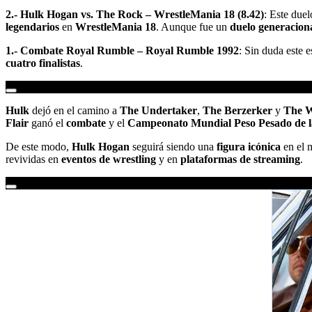
2.- Hulk Hogan vs. The Rock – WrestleMania 18 (8.42)
: Este due
legendarios
en
WrestleMania 18
. Aunque fue un
duelo generacion
1.- Combate Royal Rumble – Royal Rumble 1992
: Sin duda este 
cuatro finalistas
.
Hulk
dejó en el camino a
The Undertaker
,
The Berzerker
y
The W
Flair
ganó el
combate
y el
Campeonato Mundial Peso Pesado de
De este modo,
Hulk Hogan
seguirá siendo una
figura icónica
en el 
revividas en
eventos de wrestling
y en
plataformas de streaming
.