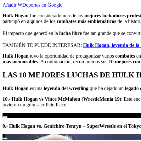
Añadir WDeportes en Google
Hulk Hogan
fue considerado uno de los
mejores luchadores profes
participó en algunos de los
combates más emblemáticos
de la histor
El impacto que generó en la
lucha libre
fue tan grande que se convir
TAMBIÉN TE PUEDE INTERESAR:
Hulk Hogan, leyenda de la
Hulk Hogan
tuvo la oportunidad de protagonizar varios
combates
en
más memorables
. A continuación, recordaremos sus
10 mejores co
LAS 10 MEJORES LUCHAS DE HULK
Hulk Hogan
es una
leyenda del wrestling
que ha dejado un
legado
10.- Hulk Hogan vs Vince McMahon (WrestleMania 19)
: Este en
tuvieron un gran sacrificio físico.
9.- Hulk Hogan vs. Genichiro Tenryu – SuperWrestle en el Tok