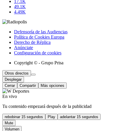
17.1K
49.1K
4.49K
Defensoría de las Audiencias
Política de Cookies Europa
Derecho de Réplica
Anúnciate
Configuración de cookies
Copyright © - Grupo Prisa
Otros directos
Desplegar
Cerrar
Compartir
Más opciones
En vivo
Tu contenido empezará después de la publicidad
rebobinar 15 segundos
Play
adelantar 15 segundos
Mute
Volumen