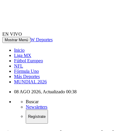
EN VIVO
W Deportes
Mostrar Menú
Inicio
Liga MX
Fútbol Europeo
NFL
Fórmula Uno
Más Deportes
MUNDIAL 2026
08 AGO 2026
,
Actualizado
00:38
Buscar
Newsletters
Regístrate