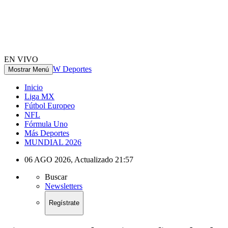
EN VIVO
W Deportes
Mostrar Menú
Inicio
Liga MX
Fútbol Europeo
NFL
Fórmula Uno
Más Deportes
MUNDIAL 2026
06 AGO 2026
,
Actualizado
21:57
Buscar
Newsletters
Regístrate