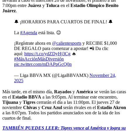
llevarán a cabo el miércoles 26 de noviembre, el primero a las
7:00pm entre
Juárez
y
Toluca
en el
Estadio Olímpico Benito
Juárez
.
🔔 ¡HORARIOS PARA CUARTOS DE FINAL! 🔔
La
#Agenda
está lista. 😉
¡Regístrate ahora en
@calientesports
y RECIBE $1,000
DE REGALO para comenzar a apostar! 📲 Da clic
aquí:
https://t.co/ydZDyHj3Cg
🔥
#MásAcciónMásDiversión
pic.twitter.com/mDAPpGcQ0n
— Liga BBVA MX (@LigaBBVAMX)
November 24,
2025
Más tarde, en el mismo día,
Rayados
y
América
se verán las caras
en el
Estadio BBVA
a las 9:05pm. Al terminar este encuentro,
Tijuana
y
Tigres
cerrarán el día a las 11:00pm. El jueves 27 de
noviembre
Chivas
y
Cruz Azul
serán rivales en el
Estadio Akron
a las 8:07pm. Todos los partidos anunciados son de la ida de los
cuartos de final.
TAMBIÉN PUEDES LEER: Tigres vence al América y logra su