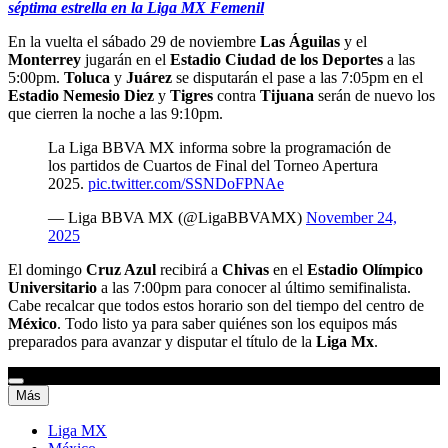
séptima estrella en la Liga MX Femenil
En la vuelta el sábado 29 de noviembre
Las Águilas
y el
Monterrey
jugarán en el
Estadio Ciudad de los Deportes
a las
5:00pm.
Toluca
y
Juárez
se disputarán el pase a las 7:05pm en el
Estadio Nemesio Diez
y
Tigres
contra
Tijuana
serán de nuevo los
que cierren la noche a las 9:10pm.
La Liga BBVA MX informa sobre la programación de
los partidos de Cuartos de Final del Torneo Apertura
2025.
pic.twitter.com/SSNDoFPNAe
— Liga BBVA MX (@LigaBBVAMX)
November 24,
2025
El domingo
Cruz Azul
recibirá a
Chivas
en el
Estadio Olímpico
Universitario
a las 7:00pm para conocer al último semifinalista.
Cabe recalcar que todos estos horario son del tiempo del centro de
México
. Todo listo ya para saber quiénes son los equipos más
preparados para avanzar y disputar el título de la
Liga Mx
.
Más
Liga MX