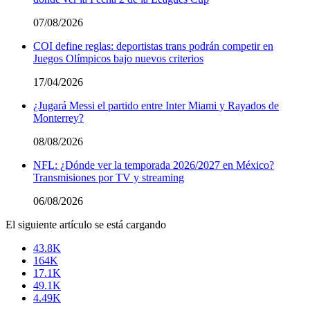
07/08/2026
COI define reglas: deportistas trans podrán competir en
Juegos Olímpicos bajo nuevos criterios
17/04/2026
¿Jugará Messi el partido entre Inter Miami y Rayados de
Monterrey?
08/08/2026
NFL: ¿Dónde ver la temporada 2026/2027 en México?
Transmisiones por TV y streaming
06/08/2026
El siguiente artículo se está cargando
43.8K
164K
17.1K
49.1K
4.49K