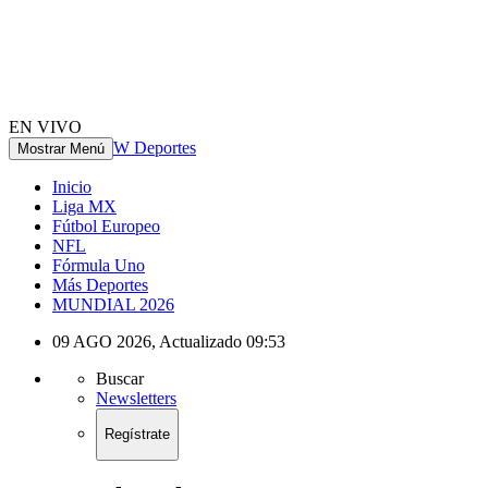
EN VIVO
W Deportes
Mostrar Menú
Inicio
Liga MX
Fútbol Europeo
NFL
Fórmula Uno
Más Deportes
MUNDIAL 2026
09 AGO 2026
,
Actualizado
09:53
Buscar
Newsletters
Regístrate