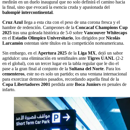
medirán en un duelo inaugural que no solo definirá el camino hacia
la final, sino que evocará la esencia cruda y apasionada del
balompié intercontinental
.
Cruz Azul
llega a esta cita con el peso de una corona fresca y el
hambre de redención. Campeones de la
Concacaf Champions Cup
2025
tras una goleada histórica de 5-0 sobre
Vancouver Whitecaps
en el
Estadio Olímpico Universitario
, los dirigidos por
Nicolás
Larcamón
ostentan siete títulos en la competición norteamericana.
Sin embargo, en el
Apertura 2025
de la
Liga MX
, dejó un sabor
agridulce: una eliminación en semifinales ante
Tigres UANL
(2-2
en el global), con un tercer lugar en la tabla regular que le dio el
pase a la gran final al conjunto de la
Sultana del Norte
. Para los
cementeros
, este no es solo un partido; es una ventana internacional
para exorcizar demonios pasados, recordando aquella final de la
Copa Libertadores 2001
perdida ante
Boca Juniors
en penales de
infarto.