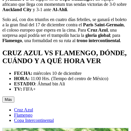
africano que llega con momentum tras sendas victorias de 3-0 sobre
Auckland City
y 3-1 ante
Al-Ahli
.
Solo así, con dos triunfos en cuatro días febriles, se ganará el boleto
a la gran final del 17 de diciembre contra el
Paris Saint-Germain
,
el coloso europeo que espera en la cima. Para
Cruz Azul
, una
sorpresa aquí podría ser el trampolín hacia la
gloria global
; para
Flamengo
, una formalidad en su ruta al
trono intercontinental
.
CRUZ AZUL VS FLAMENGO, DÓNDE,
CUÁNDO Y A QUÉ HORA VER
FECHA:
miércoles 10 de diciembre
HORA:
11:00 Hrs. (Tiempo del centro de México)
ESTADIO
: Áhmad bin Ali
TV:
FIFA+
Más
Cruz Azul
Flamengo
Copa Intercontinental