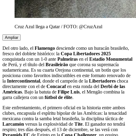
Cruz Azul llega a Qatar / FOTO: @CruzAzul
Ampliar
Del otro lado, el
Flamengo
desciende como un huracán brasileño,
fresco del doblete histórico: la
Copa Libertadores 2025
conquistada con un 1-0 ante
Palmeiras
en el
Estadio Monumental
de Perú, y el título del
Brasileirão
que corona su supremacía
sudamericana. Es su cuarta Orejona continental, un botín que los
posiciona como favoritos indiscutibles en este formato renovado de
la
Intercontinental
, donde el campeón de la
Libertadores
choca
directamente con el de
Concacaf
en esta ronda del
Derbi de las
Américas
. Bajo la batuta de
Filipe Luis
, el Mengão combina la
garra callejera con un
fútbol de élite
.
Este enfrentamiento, el primero oficial en la historia entre ambos
clubes, encapsula el espíritu bipolar de las Américas: la tenacidad
mexicana contra la samba letal brasileña, la disciplina táctica de
Larcamón
versus la explosividad de
Tite
. El ganador no tendrá
respiro; tres días después, el 13 de diciembre, se las verá con
Pyramids FC
de Egipto en la
Copa Challenger
, un equipo