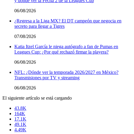
y dónde ver la Fecha 2 de la Leagues Cup
06/08/2026
¿Regresa a la Liga MX? El DT campeón que negocia en
secreto para llegar a Tigres
07/08/2026
Katia Itzel García le niega autógrafo a fan de Pumas en
Leagues Cup: ¿Por qué rechazó firmar la playera?
06/08/2026
NFL: ¿Dónde ver la temporada 2026/2027 en México?
Transmisiones por TV y streaming
06/08/2026
El siguiente artículo se está cargando
43.8K
164K
17.1K
49.1K
4.49K