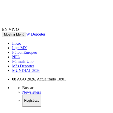
EN VIVO
W Deportes
Mostrar Menú
Inicio
Liga MX
Fútbol Europeo
NFL
Fórmula Uno
Más Deportes
MUNDIAL 2026
08 AGO 2026
,
Actualizado
10:01
Buscar
Newsletters
Regístrate