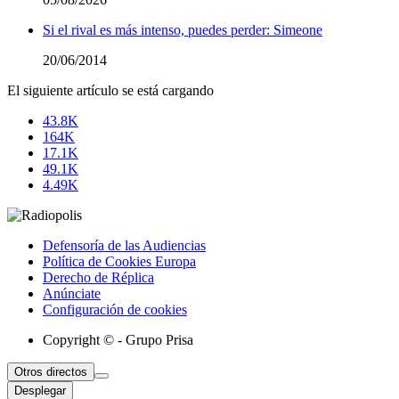
Si el rival es más intenso, puedes perder: Simeone
20/06/2014
El siguiente artículo se está cargando
43.8K
164K
17.1K
49.1K
4.49K
Defensoría de las Audiencias
Política de Cookies Europa
Derecho de Réplica
Anúnciate
Configuración de cookies
Copyright © - Grupo Prisa
Otros directos
Desplegar