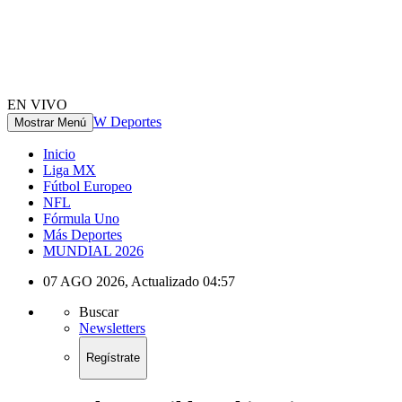
EN VIVO
W Deportes
Mostrar Menú
Inicio
Liga MX
Fútbol Europeo
NFL
Fórmula Uno
Más Deportes
MUNDIAL 2026
07 AGO 2026
,
Actualizado
04:57
Buscar
Newsletters
Regístrate