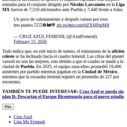
entradas para el conjunto dirigido por
Nicolás Larcamón
en la
Liga
MX
fueron de 7,519 aficionados ante Puebla y 7,440 frente a Atlas.
Un poco de calentamiento y después vamos por esos
tres puntos 🏃🏻‍♀️⚽️🚂💙
pic.twitter.com/bZXHPqrMIf
— CRUZ AZUL FEMENIL (@AzulFemenil)
February 15, 2026
Todo indica que, en este inicio de torneo, el entusiasmo de la
afición
celeste
se ha inclinado hacia el cuadro femenil. Las cifras del plantel
varonil no son las mejores, esto debido a que el cuadro se mudó a la
ciudad de
Puebla
. En 2025, el equipo masculino promedió 19,496
asistentes por partido mientras jugaban en la
Ciudad de México
,
mientras que la escuadra femenil registró un promedio de 227 por
encuentro.
TAMBIÉN TE PUEDE INTERESAR:
Cruz Azul se queda sin
plan B: Descartan el Parque Bicentenario para el nuevo estadio
Más
Cruz Azul
Liga Mx Femenil