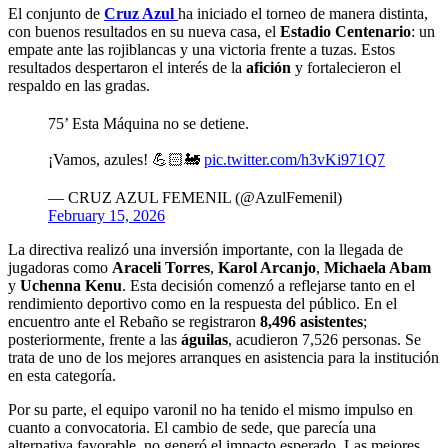
El conjunto de
Cruz Azul
ha iniciado el torneo de manera distinta,
con buenos resultados en su nueva casa, el
Estadio Centenario
: un
empate ante las rojiblancas y una victoria frente a tuzas. Estos
resultados despertaron el interés de la
afición
y fortalecieron el
respaldo en las gradas.
75’ Esta Máquina no se detiene.
¡Vamos, azules! 💪🏻🚂
pic.twitter.com/h3vKi971Q7
— CRUZ AZUL FEMENIL (@AzulFemenil)
February 15, 2026
La directiva realizó una inversión importante, con la llegada de
jugadoras como
Araceli Torres
,
Karol Arcanjo
,
Michaela Abam
y
Uchenna Kenu
. Esta decisión comenzó a reflejarse tanto en el
rendimiento deportivo como en la respuesta del público. En el
encuentro ante el Rebaño se registraron
8,496 asistentes
;
posteriormente, frente a las
águilas
, acudieron 7,526 personas. Se
trata de uno de los mejores arranques en asistencia para la institución
en esta categoría.
Por su parte, el equipo varonil no ha tenido el mismo impulso en
cuanto a convocatoria. El cambio de sede, que parecía una
alternativa favorable, no generó el impacto esperado. Las mejores