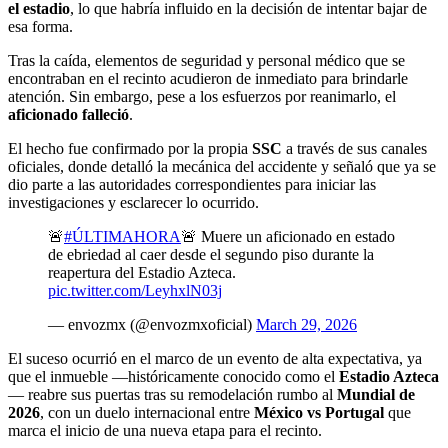
el estadio
, lo que habría influido en la decisión de intentar bajar de
esa forma.
Tras la caída, elementos de seguridad y personal médico que se
encontraban en el recinto acudieron de inmediato para brindarle
atención. Sin embargo, pese a los esfuerzos por reanimarlo, el
aficionado falleció
.
El hecho fue confirmado por la propia
SSC
a través de sus canales
oficiales, donde detalló la mecánica del accidente y señaló que ya se
dio parte a las autoridades correspondientes para iniciar las
investigaciones y esclarecer lo ocurrido.
🚨
#ÚLTIMAHORA
🚨 Muere un aficionado en estado
de ebriedad al caer desde el segundo piso durante la
reapertura del Estadio Azteca.
pic.twitter.com/LeyhxlN03j
— envozmx (@envozmxoficial)
March 29, 2026
El suceso ocurrió en el marco de un evento de alta expectativa, ya
que el inmueble —históricamente conocido como el
Estadio Azteca
— reabre sus puertas tras su remodelación rumbo al
Mundial de
2026
, con un duelo internacional entre
México vs Portugal
que
marca el inicio de una nueva etapa para el recinto.