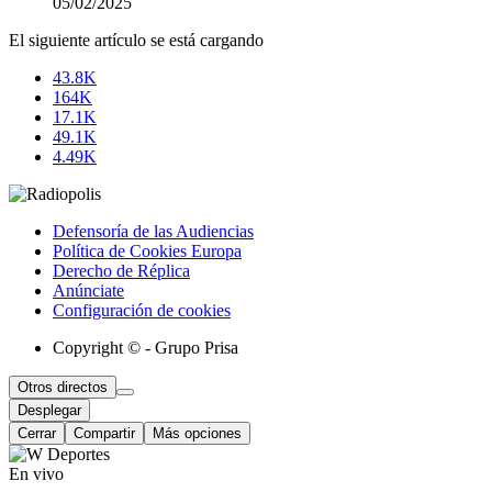
05/02/2025
El siguiente artículo se está cargando
43.8K
164K
17.1K
49.1K
4.49K
Defensoría de las Audiencias
Política de Cookies Europa
Derecho de Réplica
Anúnciate
Configuración de cookies
Copyright © - Grupo Prisa
Otros directos
Desplegar
Cerrar
Compartir
Más opciones
En vivo