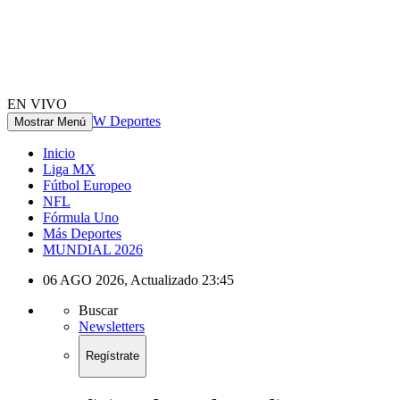
EN VIVO
W Deportes
Mostrar Menú
Inicio
Liga MX
Fútbol Europeo
NFL
Fórmula Uno
Más Deportes
MUNDIAL 2026
06 AGO 2026
,
Actualizado
23:45
Buscar
Newsletters
Regístrate