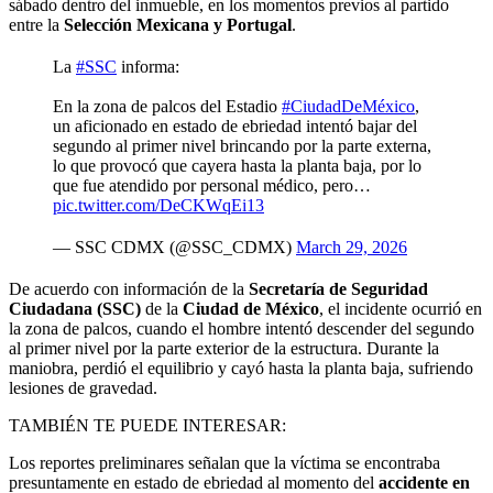
sábado dentro del inmueble, en los momentos previos al partido
entre la
Selección Mexicana y Portugal
.
La
#SSC
informa:
En la zona de palcos del Estadio
#CiudadDeMéxico
,
un aficionado en estado de ebriedad intentó bajar del
segundo al primer nivel brincando por la parte externa,
lo que provocó que cayera hasta la planta baja, por lo
que fue atendido por personal médico, pero…
pic.twitter.com/DeCKWqEi13
— SSC CDMX (@SSC_CDMX)
March 29, 2026
De acuerdo con información de la
Secretaría de Seguridad
Ciudadana (SSC)
de la
Ciudad de México
, el incidente ocurrió en
la zona de palcos, cuando el hombre intentó descender del segundo
al primer nivel por la parte exterior de la estructura. Durante la
maniobra, perdió el equilibrio y cayó hasta la planta baja, sufriendo
lesiones de gravedad.
TAMBIÉN TE PUEDE INTERESAR:
Los reportes preliminares señalan que la víctima se encontraba
presuntamente en estado de ebriedad al momento del
accidente en