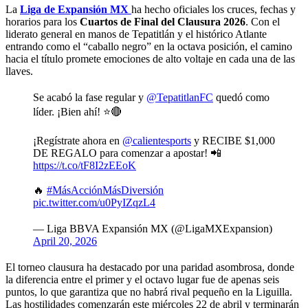
La
Liga de Expansión MX
ha hecho oficiales los cruces, fechas y
horarios para los
Cuartos de Final del Clausura 2026
. Con el
liderato general en manos de Tepatitlán y el histórico Atlante
entrando como el “caballo negro” en la octava posición, el camino
hacia el título promete emociones de alto voltaje en cada una de las
llaves.
Se acabó la fase regular y
@TepatitlanFC
quedó como
líder. ¡Bien ahí! ⭐️🔴
¡Regístrate ahora en
@calientesports
y RECIBE $1,000
DE REGALO para comenzar a apostar! 📲
https://t.co/tF8I2zEEoK
🔥
#MásAcciónMásDiversión
pic.twitter.com/u0PyIZqzL4
— Liga BBVA Expansión MX (@LigaMXExpansion)
April 20, 2026
El torneo clausura ha destacado por una paridad asombrosa, donde
la diferencia entre el primer y el octavo lugar fue de apenas seis
puntos, lo que garantiza que no habrá rival pequeño en la Liguilla.
Las hostilidades comenzarán este miércoles 22 de abril y terminarán