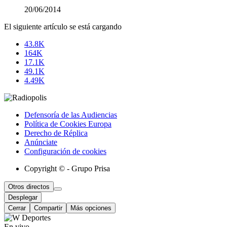
20/06/2014
El siguiente artículo se está cargando
43.8K
164K
17.1K
49.1K
4.49K
Defensoría de las Audiencias
Política de Cookies Europa
Derecho de Réplica
Anúnciate
Configuración de cookies
Copyright © - Grupo Prisa
Otros directos
Desplegar
Cerrar
Compartir
Más opciones
En vivo