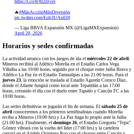
https://t.co/tF8I2zFcei
🔥
#MásAcciónMásDiversión
pic.twitter.com/Eub3UAnE0f
— Liga BBVA Expansión MX (@LigaMXExpansion)
April 20, 2026
Horarios y sedes confirmadas
La actividad arranca con los juegos de ida el
miércoles 22 de abril
.
Mineros recibirá al Atlético Morelia en el Estadio Carlos Vega
Villalba a las 19:00 horas, seguido por el choque entre Jaiba Brava y
Atlético La Paz en el Estadio Tamaulipas a las 21:00 horas. Para el
jueves 23
, la emoción se traslada al Estadio Agustín Coruco Díaz,
donde el Atlante fungirá como local ante Tepatitlán a las 17:00
horas, cerrando el día con el duelo entre Tapatío y Cancún FC a las
19:00 horas.
Las series definitivas se jugarán el fin de semana. El
sábado 25 de
abril
conoceremos a los primeros semifinalistas cuando Morelia
reciba a Mineros (19:00 hrs) y La Paz haga lo propio ante la Jaiba
(21:00 hrs). Finalmente, el
domingo 26
, el Estadio Gregorio “Tepa”
Gómez vibrará con la vuelta del líder (17:00 hrs) y la cartelera
cerrará en el Andrés Quintana Roo con el choque entre Cancún y