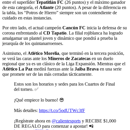
entre el superlíder
Tepatitlán FC
(26 puntos) y el máximo ganador
de esta categoría, el
Atlante
(20 puntos). A pesar de la diferencia en
la tabla, los “Potros de Hierro” siempre son un contendiente de
cuidado en estas instancias.
Por otro lado, el actual campeón
Cancún FC
inicia la defensa de su
corona enfrentando al
CD Tapatío
. La filial rojiblanca ha logrado
amalgamar un plantel joven y dinámico que pondrá a prueba la
jerarquía de los quintanarroenses.
Asimismo, el
Atlético Morelia
, que terminó en la tercera posición,
se verá las caras ante los
Mineros de Zacatecas
en un duelo
regional que ya es un clásico de la Liga Expansión. Mientras que el
Atlético La Paz
medirá fuerzas ante la
Jaiba Brava
en una serie
que promete ser de las más cerradas tácticamente.
Estos son los horarios y sedes para los Cuartos de Final
del torneo. ✅
¡Qué empiece lo bueno! 😎
Más detalles:
https://t.co/5odUTWc3fF
¡Regístrate ahora en
@calientesports
y RECIBE $1,000
DE REGALO para comenzar a apostar! 📲