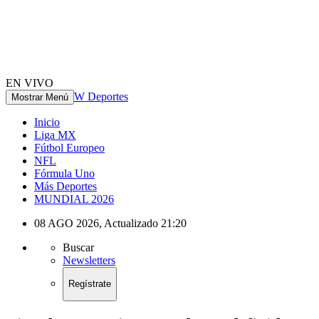
EN VIVO
W Deportes
Mostrar Menú
Inicio
Liga MX
Fútbol Europeo
NFL
Fórmula Uno
Más Deportes
MUNDIAL 2026
08 AGO 2026
,
Actualizado
21:20
Buscar
Newsletters
Regístrate