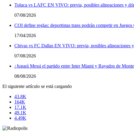
Toluca vs LAFC EN VIVO: previa, posibles alineaciones y dón
07/08/2026
COI define reglas: deportistas trans podrán competir en Juegos
17/04/2026
Chivas vs FC Dallas EN VIVO: previa, posibles alineaciones y
07/08/2026
¿Jugará Messi el partido entre Inter Miami y Rayados de Monte
08/08/2026
El siguiente artículo se está cargando
43.8K
164K
17.1K
49.1K
4.49K