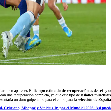
rdaron en aparecer. El
tiempo estimado de recuperación
es de seis y o
dan una recuperación completa, ya que este tipo de
lesiones muscular
esentaría un duro golpe tanto para él como para la
selección de España
, Cristiano, Mbappé y Vinicius Jr. por el Mundial 2026: Así puede