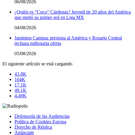
06/08/2026
¿Quién es “Coco” Cárdenas? Juvenil de 20 años del América
que metió su primer gol en Liga MX
04/08/2026
Jaminton Campaz presiona al América y Rosario Central
rechaza millonaria oferta
05/08/2026
El siguiente artículo se está cargando
43.8K
164K
17.1K
49.1K
4.49K
Defensoría de las Audiencias
Política de Cookies Europa
Derecho de Réplica
Anúnciate