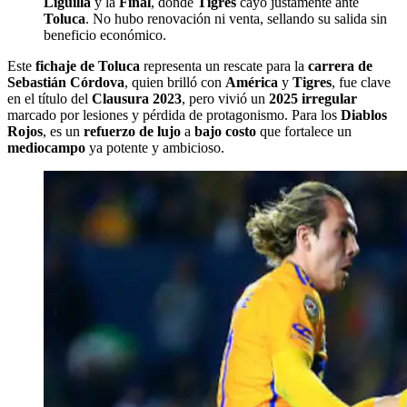
Liguilla
y la
Final
, donde
Tigres
cayó justamente ante
Toluca
. No hubo renovación ni venta, sellando su salida sin
beneficio económico.
Este
fichaje de Toluca
representa un rescate para la
carrera de
Sebastián Córdova
, quien brilló con
América
y
Tigres
, fue clave
en el título del
Clausura 2023
, pero vivió un
2025 irregular
marcado por lesiones y pérdida de protagonismo. Para los
Diablos
Rojos
, es un
refuerzo de lujo
a
bajo costo
que fortalece un
mediocampo
ya potente y ambicioso.