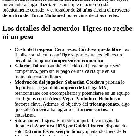
un vínculo a largo plazo). Se estima que el acuerdo está
prácticamente cerrado, y el jugador de
28 años
elegirá el
proyecto
deportivo del Turco Mohamed
por encima de otras ofertas.
Los detalles del acuerdo: Tigres no recibe
ni un peso
Costo del traspaso
: Cero pesos.
Córdova queda libre
tras
finalizar su vínculo con
Tigres
, por lo que los felinos no
percibirán ninguna
compensación económica
.
Salario
:
Toluca
asumirá el sueldo del jugador, que será
competitivo, pero sin el pago de una
carta
que en su
momento costó millones.
Motivación del jugador
:
Sebastián Córdova
prioriza lo
deportivo. Llegar al
bicampeón de la Liga MX
,
reencontrarse con excompañeros y potenciarse en un equipo
con figuras como
Alexis Vega
,
Paulinho
o
Helinho
son
factores clave. Además, el objetivo del
tricampeonato
, algo
que solo
América
ha logrado en
torneos cortos
, lo
entusiasma.
Situación en Tigres
: El mediocampista fue marginado
durante el
Apertura 2025
por
Guido Pizarro
, disputando
solo
156 minutos en seis partidos
y quedando fuera de la