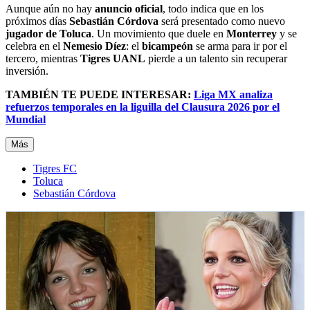
Aunque aún no hay
anuncio oficial
, todo indica que en los
próximos días
Sebastián Córdova
será presentado como nuevo
jugador de Toluca
. Un movimiento que duele en
Monterrey
y se
celebra en el
Nemesio Díez
: el
bicampeón
se arma para ir por el
tercero, mientras
Tigres UANL
pierde a un talento sin recuperar
inversión.
TAMBIÉN TE PUEDE INTERESAR:
Liga MX analiza
refuerzos temporales en la liguilla del Clausura 2026 por el
Mundial
Más
Tigres FC
Toluca
Sebastián Córdova