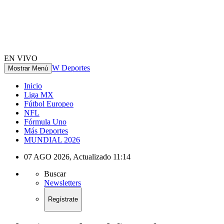
EN VIVO
W Deportes
Mostrar Menú
Inicio
Liga MX
Fútbol Europeo
NFL
Fórmula Uno
Más Deportes
MUNDIAL 2026
07 AGO 2026
,
Actualizado
11:14
Buscar
Newsletters
Regístrate