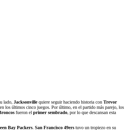
su lado,
Jacksonville
quiere seguir haciendo historia con
Trevor
n los últimos cinco juegos. Por último, en el partido más parejo, los
Broncos
fueron el
primer sembrado
, por lo que descansan esta
een Bay Packers
.
San Francisco 49ers
tuvo un tropiezo en su