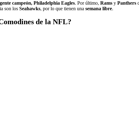
igente campeón, Philadelphia Eagles
. Por último,
Rams
y
Panthers
d
ia son los
Seahawks
, por lo que tienen una
semana libre
.
 Comodines de la NFL?