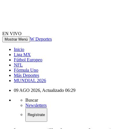
EN VIVO
W Deportes
Mostrar Menú
Inicio
Liga MX
Fútbol Europeo
NFL
Fórmula Uno
Más Deportes
MUNDIAL 2026
09 AGO 2026
,
Actualizado
06:29
Buscar
Newsletters
Regístrate