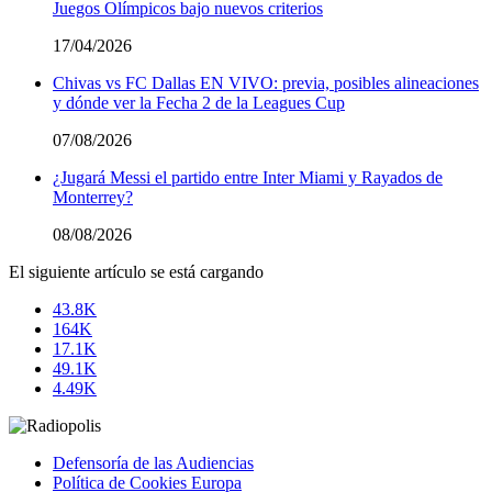
Juegos Olímpicos bajo nuevos criterios
17/04/2026
Chivas vs FC Dallas EN VIVO: previa, posibles alineaciones
y dónde ver la Fecha 2 de la Leagues Cup
07/08/2026
¿Jugará Messi el partido entre Inter Miami y Rayados de
Monterrey?
08/08/2026
El siguiente artículo se está cargando
43.8K
164K
17.1K
49.1K
4.49K
Defensoría de las Audiencias
Política de Cookies Europa