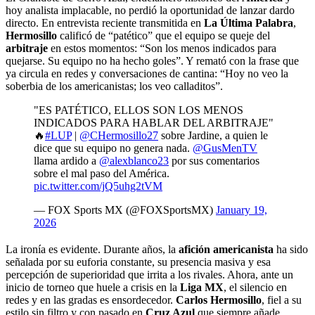
hoy analista implacable, no perdió la oportunidad de lanzar dardo
directo. En entrevista reciente transmitida en
La Última Palabra
,
Hermosillo
calificó de “patético” que el equipo se queje del
arbitraje
en estos momentos: “Son los menos indicados para
quejarse. Su equipo no ha hecho goles”. Y remató con la frase que
ya circula en redes y conversaciones de cantina: “Hoy no veo la
soberbia de los americanistas; los veo calladitos”.
"ES PATÉTICO, ELLOS SON LOS MENOS
INDICADOS PARA HABLAR DEL ARBITRAJE"
🔥
#LUP
|
@CHermosillo27
sobre Jardine, a quien le
dice que su equipo no genera nada.
@GusMenTV
llama ardido a
@alexblanco23
por sus comentarios
sobre el mal paso del América.
pic.twitter.com/jQ5uhg2tVM
— FOX Sports MX (@FOXSportsMX)
January 19,
2026
La ironía es evidente. Durante años, la
afición americanista
ha sido
señalada por su euforia constante, su presencia masiva y esa
percepción de superioridad que irrita a los rivales. Ahora, ante un
inicio de torneo que huele a crisis en la
Liga MX
, el silencio en
redes y en las gradas es ensordecedor.
Carlos Hermosillo
, fiel a su
estilo sin filtro y con pasado en
Cruz Azul
que siempre añade