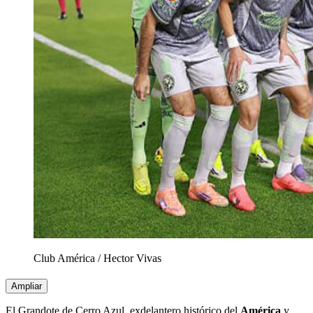
Club América
/
Hector Vivas
Ampliar
El Grandote de Cerro Azul, exdelantero histórico del
América
y