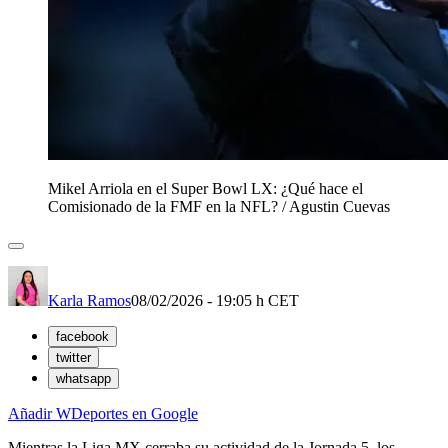
Mikel Arriola en el Super Bowl LX: ¿Qué hace el
Comisionado de la FMF en la NFL?
/
Agustin Cuevas
Karla Ramos
08/02/2026 - 19:05 h CET
facebook
twitter
whatsapp
Añadir WDeportes en Google
Mientras la Liga MX cerraba su actividad de la Jornada 5, los