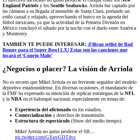
England Patriots
y los
Seattle Seahawks
. Arriola fue captado por
las cámaras a su llegada al inmueble de Santa Clara, portando un
estilo casual y relajado, aprovechando el hueco en la agenda del
fútbol mexicano, ya que la actividad de la Primera División en
México concluyó el sábado por la noche con el duelo entre América
y Monterrey.
TAMBIÉN TE PUEDE INTERESAR:
¡Filtran setlist de Bad
Bunny para el Super Bowl LX! Estas son las canciones que
tocará el ‘Conejo Malo’
¿Negocios o placer? La visión de Arriola
No es secreto que Mikel Arriola es un ferviente seguidor del modelo
deportivo estadounidense. En diversas ocasiones, el mandatario de
la FMF ha expresado su intención de replicar estrategias de la
NFL
y la
NBA
en el balompié nacional, especialmente en temas de:
Experiencia del aficionado
en los estadios.
Comercialización
y derechos de transmisión.
Estructura de espectáculo
(Show del medio tiempo).
Mikel Arriola no quiso perderse el SB…
pic.twitter.com/GXuvGDT4vz