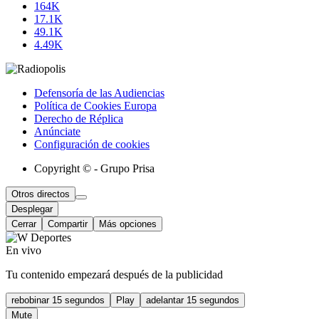
164K
17.1K
49.1K
4.49K
Defensoría de las Audiencias
Política de Cookies Europa
Derecho de Réplica
Anúnciate
Configuración de cookies
Copyright © - Grupo Prisa
Otros directos
Desplegar
Cerrar
Compartir
Más opciones
En vivo
Tu contenido empezará después de la publicidad
rebobinar 15 segundos
Play
adelantar 15 segundos
Mute