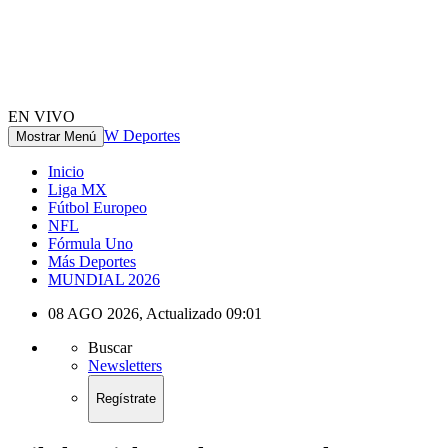
EN VIVO
W Deportes
Mostrar Menú
Inicio
Liga MX
Fútbol Europeo
NFL
Fórmula Uno
Más Deportes
MUNDIAL 2026
08 AGO 2026
,
Actualizado
09:01
Buscar
Newsletters
Regístrate