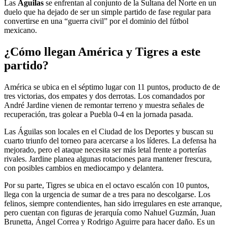
Las
Águilas
se enfrentan al conjunto de la Sultana del Norte en un
duelo que ha dejado de ser un simple partido de fase regular para
convertirse en una “guerra civil” por el dominio del fútbol
mexicano.
¿Cómo llegan América y Tigres a este
partido?
América se ubica en el séptimo lugar con 11 puntos, producto de de
tres victorias, dos empates y dos derrotas. Los comandados por
André Jardine vienen de remontar terreno y muestra señales de
recuperación, tras golear a Puebla 0-4 en la jornada pasada.
Las Águilas son locales en el Ciudad de los Deportes y buscan su
cuarto triunfo del torneo para acercarse a los líderes. La defensa ha
mejorado, pero el ataque necesita ser más letal frente a porterías
rivales. Jardine planea algunas rotaciones para mantener frescura,
con posibles cambios en mediocampo y delantera.
Por su parte, Tigres se ubica en el octavo escalón con 10 puntos,
llega con la urgencia de sumar de a tres para no descolgarse. Los
felinos, siempre contendientes, han sido irregulares en este arranque,
pero cuentan con figuras de jerarquía como Nahuel Guzmán, Juan
Brunetta, Ángel Correa y Rodrigo Aguirre para hacer daño. Es un