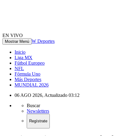
EN VIVO
W Deportes
Mostrar Menú
Inicio
Liga MX
Fútbol Europeo
NFL
Fórmula Uno
Más Deportes
MUNDIAL 2026
06 AGO 2026
,
Actualizado
03:12
Buscar
Newsletters
Regístrate