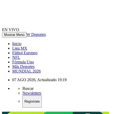
EN VIVO
W Deportes
Mostrar Menú
Inicio
Liga MX
Fútbol Europeo
NFL
Fórmula Uno
Más Deportes
MUNDIAL 2026
07 AGO 2026
,
Actualizado
19:19
Buscar
Newsletters
Regístrate