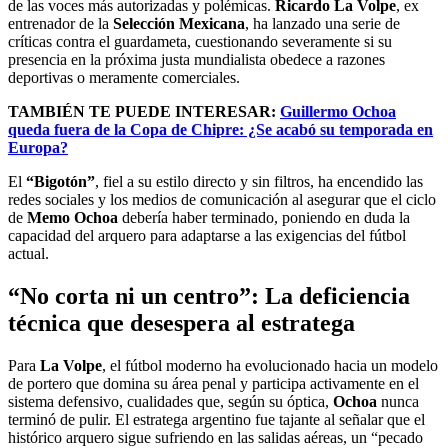
de las voces más autorizadas y polémicas.
Ricardo La Volpe
, ex
entrenador de la
Selección Mexicana
, ha lanzado una serie de
críticas contra el guardameta, cuestionando severamente si su
presencia en la próxima justa mundialista obedece a razones
deportivas o meramente comerciales.
TAMBIÉN TE PUEDE INTERESAR:
Guillermo Ochoa
queda fuera de la Copa de Chipre: ¿Se acabó su temporada en
Europa?
El
“Bigotón”
, fiel a su estilo directo y sin filtros, ha encendido las
redes sociales y los medios de comunicación al asegurar que el ciclo
de
Memo Ochoa
debería haber terminado, poniendo en duda la
capacidad del arquero para adaptarse a las exigencias del fútbol
actual.
“No corta ni un centro”: La deficiencia
técnica que desespera al estratega
Para
La Volpe
, el fútbol moderno ha evolucionado hacia un modelo
de portero que domina su área penal y participa activamente en el
sistema defensivo, cualidades que, según su óptica,
Ochoa
nunca
terminó de pulir. El estratega argentino fue tajante al señalar que el
histórico arquero sigue sufriendo en las salidas aéreas, un “pecado