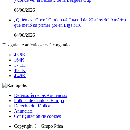
y dónde ver la Fecha 2 de la Leagues Cup
06/08/2026
¿Quién es “Coco” Cárdenas? Juvenil de 20 años del América
que metió su primer gol en Liga MX
04/08/2026
El siguiente artículo se está cargando
43.8K
164K
17.1K
49.1K
4.49K
Defensoría de las Audiencias
Política de Cookies Europa
Derecho de Réplica
Anúnciate
Configuración de cookies
Copyright © - Grupo Prisa