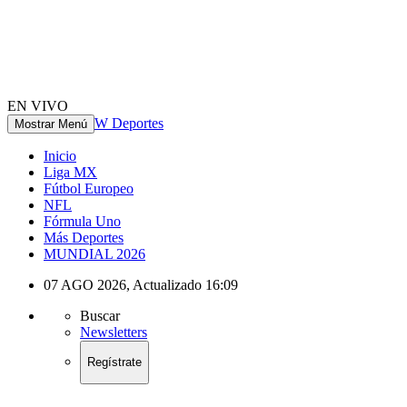
EN VIVO
W Deportes
Mostrar Menú
Inicio
Liga MX
Fútbol Europeo
NFL
Fórmula Uno
Más Deportes
MUNDIAL 2026
07 AGO 2026
,
Actualizado
16:09
Buscar
Newsletters
Regístrate